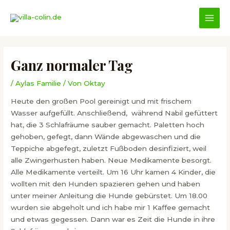
Zum
Inhalt
MAI
springen
MEN
Ganz normaler Tag
/
Aylas Familie
/ Von
Oktay
Heute den großen Pool gereinigt und mit frischem
Wasser aufgefüllt. Anschließend, während Nabil gefüttert
hat, die 3 Schlafräume sauber gemacht. Paletten hoch
gehoben, gefegt, dann Wände abgewaschen und die
Teppiche abgefegt, zuletzt Fußboden desinfiziert, weil
alle Zwingerhusten haben. Neue Medikamente besorgt.
Alle Medikamente verteilt. Um 16 Uhr kamen 4 Kinder, die
wollten mit den Hunden spazieren gehen und haben
unter meiner Anleitung die Hunde gebürstet. Um 18.00
wurden sie abgeholt und ich habe mir 1 Kaffee gemacht
und etwas gegessen. Dann war es Zeit die Hunde in ihre