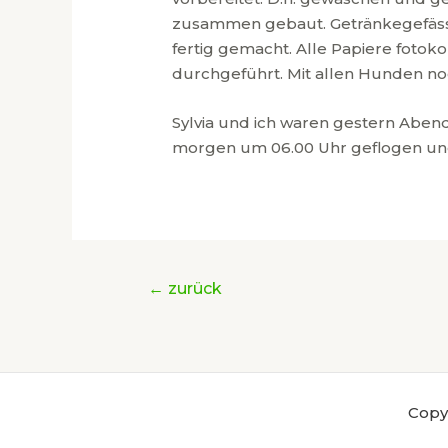
zusammen gebaut. Getränkegefässe
fertig gemacht. Alle Papiere foto
durchgeführt. Mit allen Hunden n
Sylvia und ich waren gestern Aben
morgen um 06.00 Uhr geflogen un
Beitragsnavigation
←
zurück
Copyr