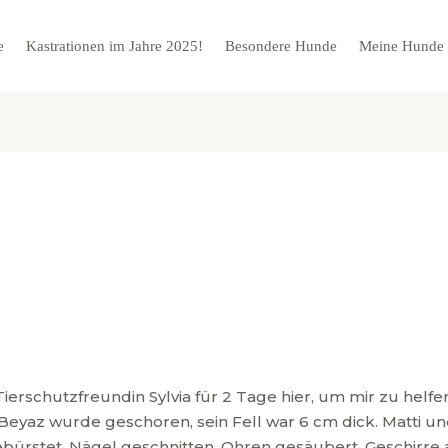
e
Kastrationen im Jahre 2025!
Besondere Hunde
Meine Hunde
rschutzfreundin Sylvia für 2 Tage hier, um mir zu helfe
Beyaz wurde geschoren, sein Fell war 6 cm dick. Matti u
ebürstet. Nägel geschnitten, Ohren gesäubert. Geschirr