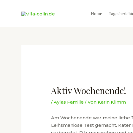
Zum
Inhalt
Home
Tagesbericht
springen
Aktiv Wochenende!
/
Aylas Familie
/ Von
Karin Klimm
Am Wochenende war meine liebe Tie
Leihsmaniose Test gemacht, Kater 
vorbereitet. D.h. gewaschen und g