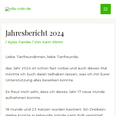
Zum
Inhalt
MAI
springen
MEN
Jahresbericht 2024
/
Aylas Familie
/ Von
Karin Klimm
Liebe Tierfreundinnen, liebe Tierfreunde,
das Jahr 2024 ist schon fast vorbei und auch dieses Mal
möchte ich Euch daran teilhaben lassen, was ich mit Eurer
Unterstützung alles bewirken konnte.
Es freut mich sehr, dass ich dieses Jahr 17 neue Hunde
aufnehmen konnte.
18 Hunde und 23 Katzen wurden kastriert. Ein Dreibein-
Welpe konnte in liebevolle Hände samt Rolli vermittelt