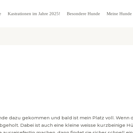
e
Kastrationen im Jahre 2025!
Besondere Hunde
Meine Hunde
nde dazu gekommen und bald ist mein Platz voll. Wenn d
bgeholt. Dabei ist auch eine kleine weisse kurzbeinige Hün
ie ausreisefertig machen, dann findet sie sicher schnell e