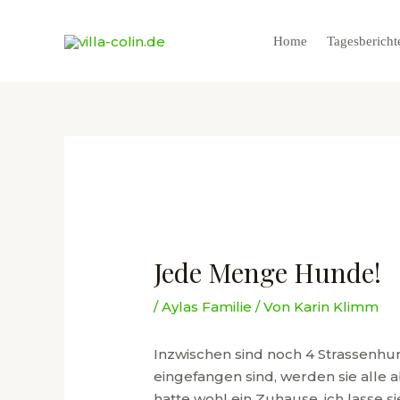
Zum
Inhalt
Home
Tagesbericht
springen
Jede Menge Hunde!
/
Aylas Familie
/ Von
Karin Klimm
Inzwischen sind noch 4 Strassenhu
eingefangen sind, werden sie alle a
hatte wohl ein Zuhause, ich lasse s