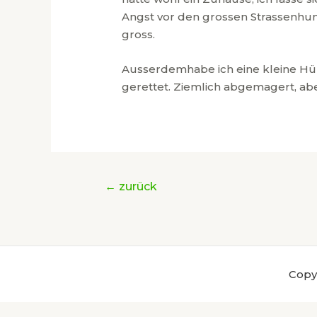
Angst vor den grossen Strassenhund
gross.
Ausserdemhabe ich eine kleine Hü
gerettet. Ziemlich abgemagert, abe
Beitragsnavigation
←
zurück
Copyr