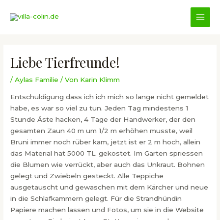
Zum
Inhalt
MAI
springen
MEN
Liebe Tierfreunde!
/
Aylas Familie
/ Von
Karin Klimm
Entschuldigung dass ich ich mich so lange nicht gemeldet
habe, es war so viel zu tun. Jeden Tag mindestens 1
Stunde Äste hacken, 4 Tage der Handwerker, der den
gesamten Zaun 40 m um 1/2 m erhöhen musste, weil
Bruni immer noch rüber kam, jetzt ist er 2 m hoch, allein
das Material hat 5000 TL. gekostet. Im Garten spriessen
die Blumen wie verrückt, aber auch das Unkraut. Bohnen
gelegt und Zwiebeln gesteckt. Alle Teppiche
ausgetauscht und gewaschen mit dem Kärcher und neue
in die Schlafkammern gelegt. Für die Strandhündin
Papiere machen lassen und Fotos, um sie in die Website